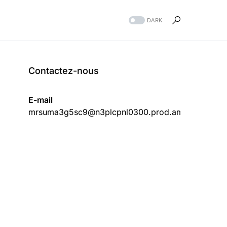
DARK
Contactez-nous
E-mail
mrsuma3g5sc9@n3plcpnl0300.prod.ams3.securese