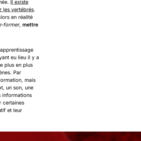
nnée.
Il existe
les vertébrés
.
ors en réalité
n-former
,
mettre
’apprentissage
ant eu lieu il y a
e plus en plus
ènes. Par
formation, mais
t, un son, une
 informations
 certaines
if et leur