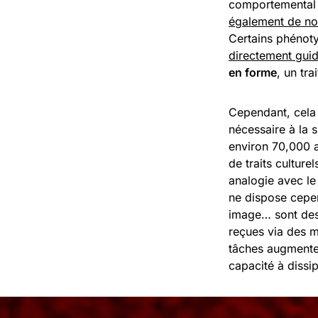
comportemental d
également de no
Certains phénoty
directement guid
en forme
, un tra
Cependant, cela 
nécessaire à la s
environ 70,000 a
de traits cultur
analogie avec le
ne dispose cepen
image… sont des
reçues via des m
tâches augmenter
capacité à dissi