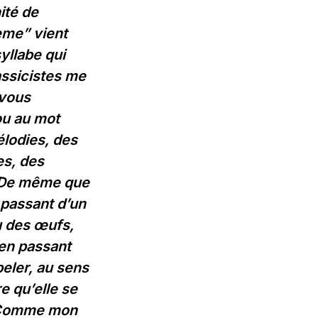
ité de
meme” vient
yllabe qui
ssicistes me
 vous
ou au mot
lodies, des
es, des
. De même que
 passant d’un
u des œufs,
en passant
peler, au sens
re qu’elle se
. Comme mon