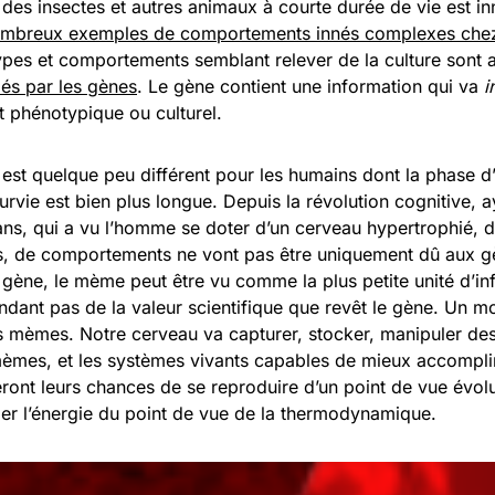
es insectes et autres animaux à courte durée de vie est i
mbreux exemples de comportements innés complexes chez 
pes et comportements semblant relever de la culture sont al
és par les gènes
. Le gène contient une information qui va
i
it phénotypique ou culturel.
est quelque peu différent pour les humains dont la phase d
urvie est bien plus longue. Depuis la révolution cognitive, ay
ns, qui a vu l’homme se doter d’un cerveau hypertrophié, d
els, de comportements ne vont pas être uniquement dû aux g
 gène, le mème peut être vu comme la plus petite unité d’in
dant pas de la valeur scientifique que revêt le gène. Un mo
 mèmes. Notre cerveau va capturer, stocker, manipuler des
èmes, et les systèmes vivants capables de mieux accomplir
ont leurs chances de se reproduire d’un point de vue évolut
per l’énergie du point de vue de la thermodynamique.