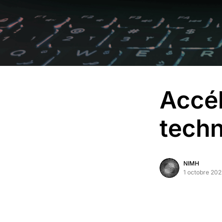
Accél
techn
NIMH
1 octobre 202