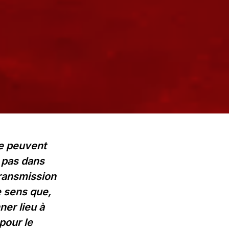
me peuvent
n pas dans
transmission
e sens que,
er lieu à
pour le