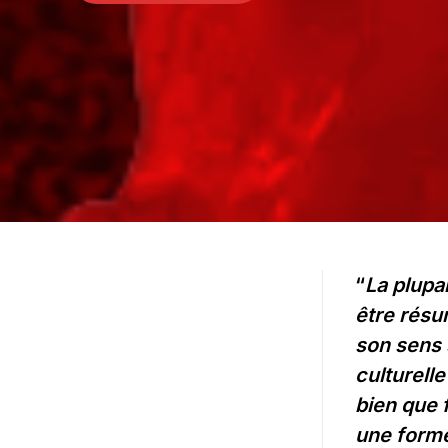
“
La plupa
être résu
son sens 
culturell
bien que 
une forme