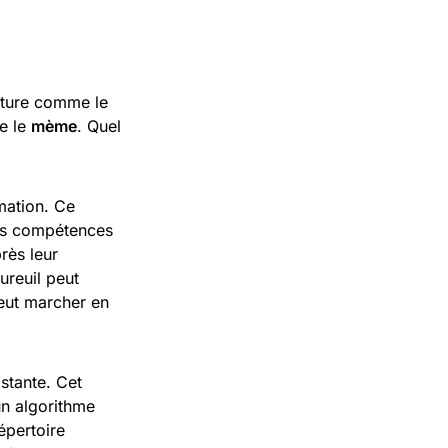
nature comme le
e le
mème
. Quel
mation. Ce
des compétences
rès leur
ureuil peut
peut marcher en
stante. Cet
un algorithme
épertoire