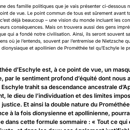
e des famille politiques que je vais présenter ci-dessous 
oint de vue. Le point commun de tous est sûrement avant to
c’est déjà beaucoup – une vision du monde incluant les co
 leurs conséquences. Mais on trouvera aussi des gens impr
ue qui a fondé notre civilisation. Ainsi, ils seront souvent s
ns où je l’entends, souvent par l’entremise de Nietzsche qu
t dionysiaque et apollinien de Prométhée tel qu’Eschyle le p
hée d’Eschyle est, à ce point de vue, un masq
e, par le sentiment profond d’équité dont nous 
, Eschyle trahit sa descendance ancestrale d’Apo
t, le dieu de l’individuation et des limites impo
e justice. Et ainsi la double nature du Prométhé
ce à la fois dionysienne et apollinienne, pourrai
 dans cette formule sommaire : « Tout ce qui 