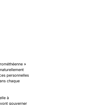
Prométhéenne »
 naturellement
nces personnelles
 dans chaque
elle à
i vont gouverner