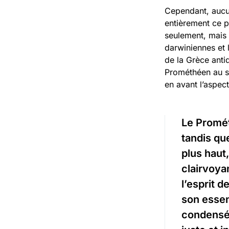
Cependant, aucun
entièrement ce p
seulement, mais 
darwiniennes et
de la Grèce antiq
Prométhéen au se
en avant l’aspec
Le Promét
tandis qu
plus haut
clairvoyan
l’esprit d
son essen
condensée