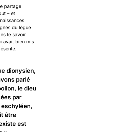
ne partage
ut – et
nnaissances
égnés du lègue
ans le savoir
i avait bien mis
résente.
ue dionysien,
avons parlé
llon, le dieu
sées par
e eschyléen,
t être
existe est