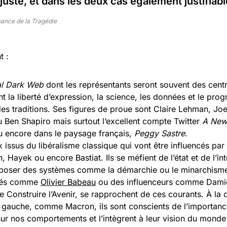
njuste, et dans les deux cas également justifiabl
ance de la Tragédie
t :
ual Dark Web
dont les représentants seront souvent des centr
nt la liberté d’expression, la science, les données et le prog
es traditions. Ses figures de proue sont Claire Lehman, J
 Ben Shapiro mais surtout l’excellent compte Twitter
A New
 encore dans le paysage français,
Peggy Sastre
.
x issus du libéralisme classique qui vont être influencés par
 Hayek ou encore Bastiat. Ils se méfient de l’état et de l’i
oposer des systèmes comme la démarchie ou le minarchisme
ités comme
Olivier Babeau
ou des influenceurs comme Dami
e Construire l’Avenir, se rapprochent de ces courants. À la 
 gauche, comme Macron, ils sont conscients de l’importanc
ur nos comportements et l’intègrent à leur vision du monde 