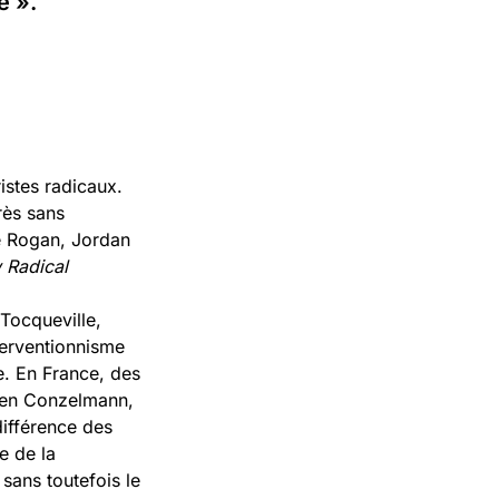
e ».
istes radicaux.
rès sans
oe Rogan, Jordan
 Radical
 Tocqueville,
nterventionnisme
. En France, des
en Conzelmann,
différence des
e de la
sans toutefois le