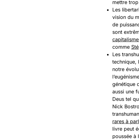
mettre trop
Les liberta
vision du m
de puissanc
sont extrê
capitalism
comme
St
Les transhu
technique,
notre évol
l’eugénisme
génétique d
aussi une 
Deus tel qu
Nick Bostro
transhuman
rares à par
livre peut 
poussée à 