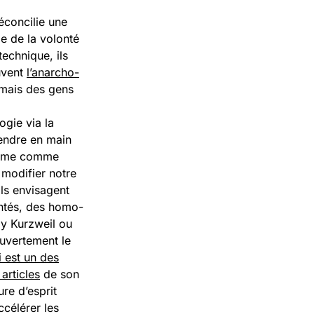
réconcilie une
e de la volonté
technique, ils
uvent
l’anarcho-
 mais des gens
ogie via la
endre en main
énome comme
 modifier notre
ls envisagent
ntés, des homo-
ay Kurzweil ou
uvertement le
i est un des
articles
de son
re d’esprit
ccélérer les