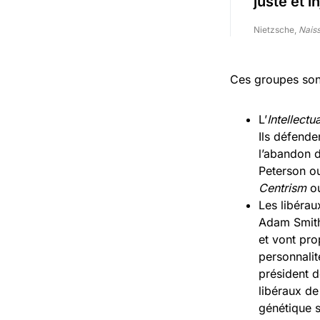
juste et i
Nietzsche,
Naiss
Ces groupes son
L’
Intellect
Ils défende
l’abandon d
Peterson ou
Centrism
ou
Les libérau
Adam Smith,
et vont pr
personnal
président d
libéraux de
génétique s