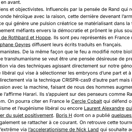
 en avant.
riens et objectivistes. Influencés par la pensée de Rand qui 
onde héroïque avec la raison, cette dernière devenant l’arm
e qui génère une pulsion créatrice se matérialisant dans la 
mement méfiants envers la démocratie et prônent le plus so
e de Rothbard et Hoppe
. Ils sont peu représentés en France
éphane Geyres
diffusent leurs écrits traduits en français.
manistes. De la même façon que le feu a modifié notre biol
 le transhumanisme se veut être une pensée désireuse de pr
ution via des techniques agissant directement sur notre g
 libéral qui vise à sélectionner les embryons d’une part et à
irectement via la technique CRISPR-cas9 d’autre part mais i
fusion avec la machine, faisant de nous des hommes augme
e l’affirme Harari. Ils s’appuient sur des penseurs comme R
m. On pourra citer en France le
Cercle Cobalt
qui défend o
isme et l’eugénisme libéral ou encore
Laurent Alexandre
qu
ler du sujet positivement
.
Boris H
dont on a publié
quelques 
également se rattacher à ce courant. On retrouve cette tournu
l’extrême via
l’accelerationisme de Nick Land
qui souhaite a