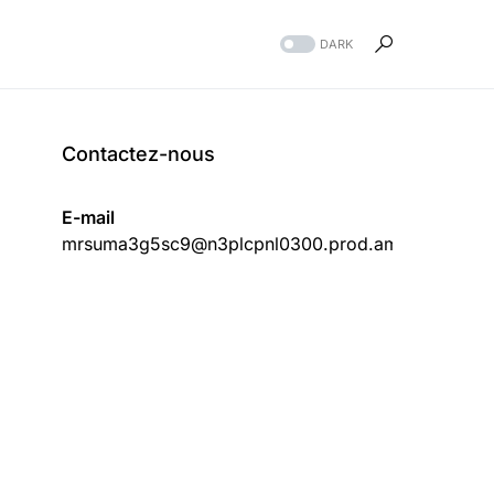
DARK
Contactez-nous
E-mail
mrsuma3g5sc9@n3plcpnl0300.prod.ams3.securese