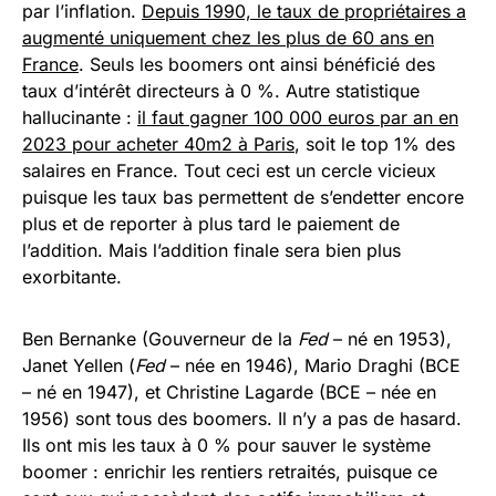
par l’inflation.
Depuis 1990, le taux de propriétaires a
augmenté uniquement chez les plus de 60 ans en
France
. Seuls les boomers ont ainsi bénéficié des
taux d’intérêt directeurs à 0 %. Autre statistique
hallucinante :
il faut gagner 100 000 euros par an en
2023 pour acheter 40m2 à Paris
, soit le top 1% des
salaires en France. Tout ceci est un cercle vicieux
puisque les taux bas permettent de s’endetter encore
plus et de reporter à plus tard le paiement de
l’addition. Mais l’addition finale sera bien plus
exorbitante.
Ben Bernanke (Gouverneur de la
Fed
– né en 1953),
Janet Yellen (
Fed
– née en 1946), Mario Draghi (BCE
– né en 1947), et Christine Lagarde (BCE – née en
1956) sont tous des boomers. Il n’y a pas de hasard.
Ils ont mis les taux à 0 % pour sauver le système
boomer : enrichir les rentiers retraités, puisque ce