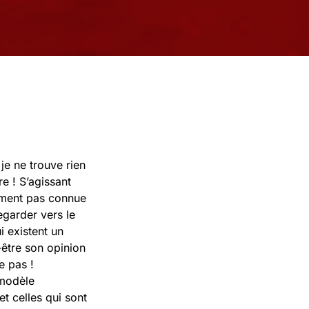
je ne trouve rien
e ! S’agissant
lument pas connue
egarder vers le
 existent un
être son opinion
e pas !
 modèle
t celles qui sont