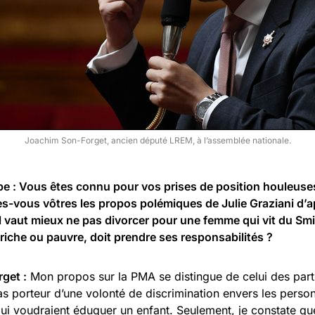
Joachim Son-Forget, ancien député LREM, à l’assemblée nationale.
be : Vous êtes connu pour vos prises de position houleuse
es-vous vôtres les propos polémiques de Julie Graziani d’a
l vaut mieux ne pas divorcer pour une femme qui vit du Sm
riche ou pauvre, doit prendre ses responsabilités ?
get :
Mon propos sur la PMA se distingue de celui des parti
 pas porteur d’une volonté de discrimination envers les perso
i voudraient éduquer un enfant. Seulement, je constate que 