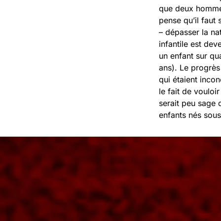
que deux hommes
pense qu’il faut 
– dépasser la na
infantile est de
un enfant sur qua
ans). Le progrès
qui étaient inco
le fait de vouloi
serait peu sage 
enfants nés sou