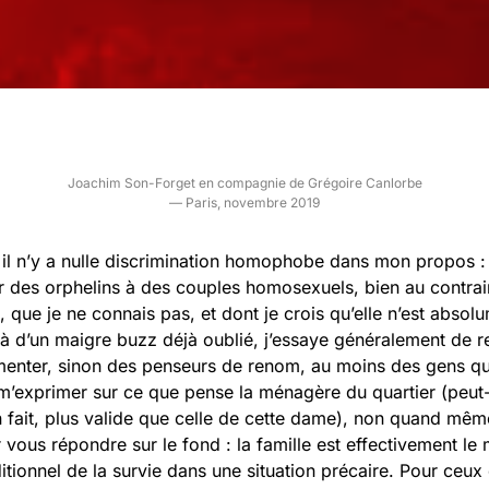
Joachim Son-Forget en compagnie de Grégoire Canlorbe
— Paris, novembre 2019
 il n’y a nulle discrimination homophobe dans mon propos : 
er des orphelins à des couples homosexuels, bien au contrair
i, que je ne connais pas, et dont je crois qu’elle n’est abso
à d’un maigre buzz déjà oublié, j’essaye généralement de r
enter, sinon des penseurs de renom, au moins des gens qui
’exprimer sur ce que pense la ménagère du quartier (peut-
 en fait, plus valide que celle de cette dame), non quand mêm
 vous répondre sur le fond : la famille est effectivement le
tionnel de la survie dans une situation précaire. Pour ceux e