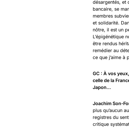
désargentés, et 
bancaire, se mari
membres subviend
et solidarité. 
nôtre, il est un 
L’épigénétique n
être rendus hérit
remédier au déte
ce que j’aime à 
GC : À vos yeux, 
celle de la Fran
Japon…
Joachim Son-For
plus qu’aucun aut
registres du sent
critique systéma