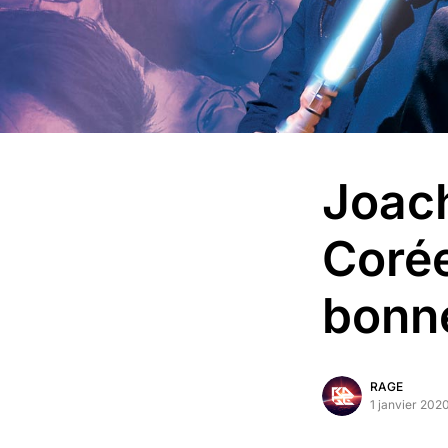
Joach
Corée
bonn
RAGE
1 janvier 202