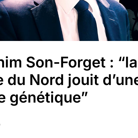
im Son-Forget : “la
 du Nord jouit d’un
e génétique”
0