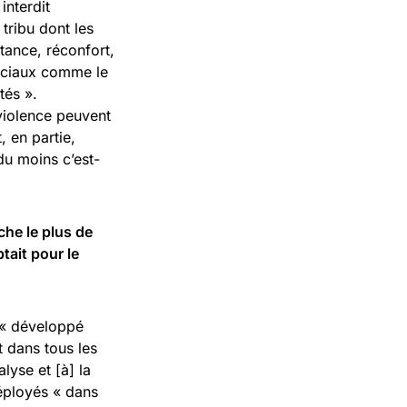
interdit
 tribu dont les
tance, réconfort,
ociaux comme le
tés ».
violence peuvent
, en partie,
du moins c’est-
che le plus de
tait pour le
t « développé
t dans tous les
lyse et [à] la
éployés « dans