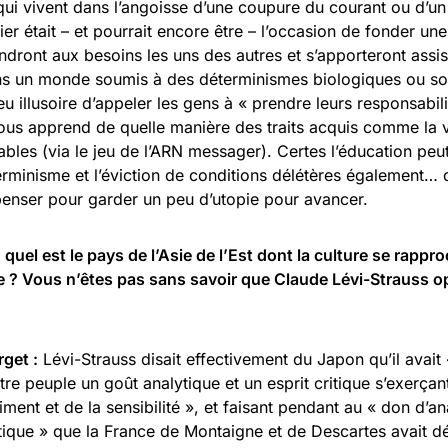
qui vivent dans l’angoisse d’une coupure du courant ou d’un 
er était – et pourrait encore être – l’occasion de fonder une
ront aux besoins les uns des autres et s’apporteront assis
Dans un monde soumis à des déterminismes biologiques ou s
peu illusoire d’appeler les gens à « prendre leurs responsabili
ous apprend de quelle manière des traits acquis comme la 
ables (via le jeu de l’ARN messager). Certes l’éducation peut
rminisme et l’éviction de conditions délétères également… 
penser pour garder un peu d’utopie pour avancer.
quel est le pays de l’Asie de l’Est dont la culture se rappro
ce ? Vous n’êtes pas sans savoir que Claude Lévi-Strauss op
get :
Lévi-Strauss disait effectivement du Japon qu’il avai
re peuple un goût analytique et un esprit critique s’exerçan
iment et de la sensibilité », et faisant pendant au « don d’ana
tique » que la France de Montaigne et de Descartes avait d