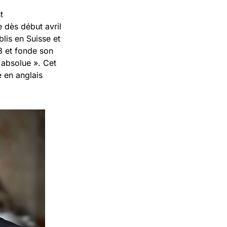
t
 dès début avril
blis en Suisse et
8 et fonde son
 absolue ». Cet
é en anglais