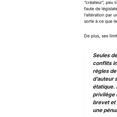
“créateur”, peu i
faute de législat
l’altération par
sorte à ce que le
De plus, ses lim
Seules de
conflits 
règles de 
d’auteur 
étatique.
privilège
brevet et
une pénuri