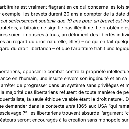
 arbitraire est vraiment flagrant en ce qui concerne les lois s
Par exemple, les brevets durent 20 ans à compter de la date 
eut sérieusement soutenir que 19 ans pour un brevet est tro
utefois, arbitraire ne signifie pas illégitime. Le problème es
ires soient imposées à tous, au détriment des libertés indiv
stes au regard du droit naturelle, elles) – ce qui en fait quel
egard du droit libertarien – et que l’arbitraire trahit une log
ibertariens, opposer le combat contre la propriété intellectuel
nce en l’humain, une insulte envers son ingénuité et en sa c
t arrêter de progresser dans un système sans privilèges et
 la majorité des libertariens refusent de toute manière de p
entialiste, la seule éthique valable étant le droit naturel.
se demander dans le contexte
ante
1865 aux USA “qui ramas
l’esclavage ?”, les libertariens trouvent absurde l’argument 
réateurs seront encouragés à la création sans monopole sur 