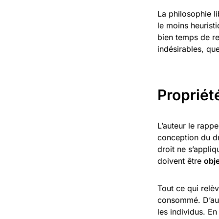
La philosophie l
le moins heuristi
bien temps de re
indésirables, qu
Propriété
L’auteur le rapp
conception du dro
droit ne s’appliq
doivent être
obj
Tout ce qui relèv
consommé. D’aucu
les individus. E