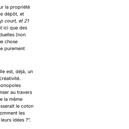
ur la propriété
de dépôt, et
p court, et 21
t ici que des
iduelles (non
que chose
ique purement
le est, déjà, un
réativité.
 monopoles
enser au travers
 De la même
serait le coton
“comment les
leurs idées ?”.