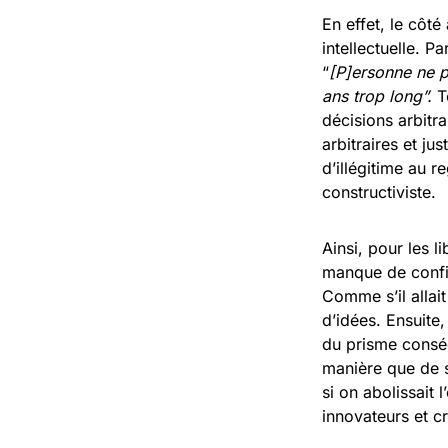
En effet, le côté
intellectuelle. 
“
[P]ersonne ne p
ans trop long”.
To
décisions arbitra
arbitraires et ju
d’illégitime au r
constructiviste.
Ainsi, pour les l
manque de confia
Comme s’il allai
d’idées. Ensuite,
du prisme conséqu
manière que de 
si on abolissait 
innovateurs et c