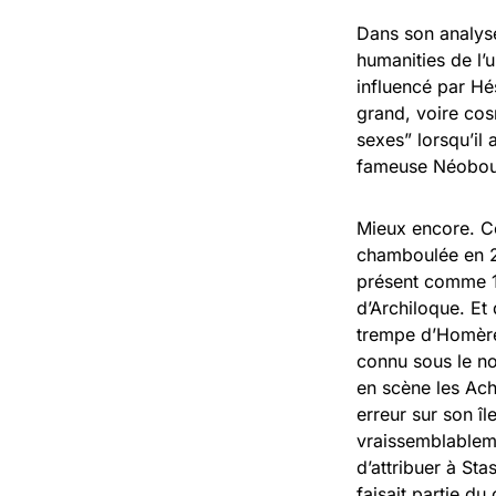
Dans son analys
humanities de l’u
influencé par Hés
grand, voire cos
sexes” lorsqu’il
fameuse Néobou
Mieux encore. Co
chamboulée en 2
présent comme 17
d’Archiloque. Et
trempe d’Homère 
connu sous le nom
en scène les Ach
erreur sur son î
vraissemblableme
d’attribuer à Sta
faisait partie du