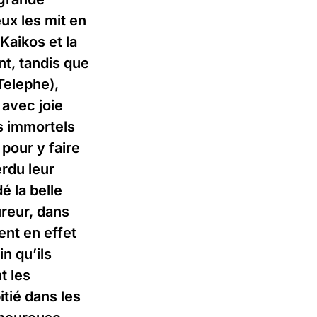
eux les mit en
Kaikos et la
nt, tandis que
Telephe),
 avec joie
es immortels
 pour y faire
erdu leur
é la belle
ureur, dans
ient en effet
n qu’ils
t les
itié dans les