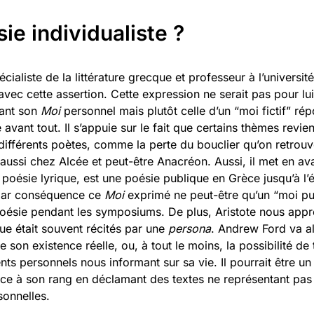
ie individualiste ?
ialiste de la littérature grecque et professeur à l’universit
 avec cette assertion. Cette expression ne serait pas pour lui
mant son
Moi
personnel mais plutôt celle d’un “moi fictif” ré
 avant tout. Il s’appuie sur le fait que certains thèmes revi
différents poètes, comme la perte du bouclier qu’on retrou
aussi chez Alcée et peut-être Anacréon. Aussi, il met en av
poésie lyrique, est une poésie publique en Grèce jusqu’à l
 par conséquence ce
Moi
exprimé ne peut-être qu’un “moi pu
oésie pendant les symposiums. De plus, Aristote nous appr
que était souvent récités par une
persona
. Andrew Ford va al
 son existence réelle, ou, à tout le moins, la possibilité de
ts personnels nous informant sur sa vie. Il pourrait être un
nce à son rang en déclamant des textes ne représentant pas 
sonnelles.