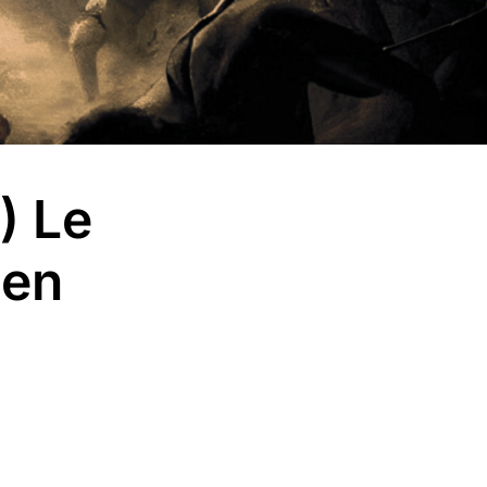
) Le
éen