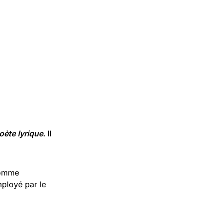
oète lyrique
. Il
 comme
mployé par le