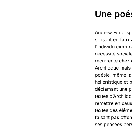
Une poés
Andrew Ford, spéc
s’inscrit en faux
l’individu expri
nécessité sociale
récurrente chez 
Archiloque mais 
poésie, même la 
hellénistique et
déclamant une p
textes d’Archilo
remettre en cause
textes des élémen
faisant pas offe
ses pensées per