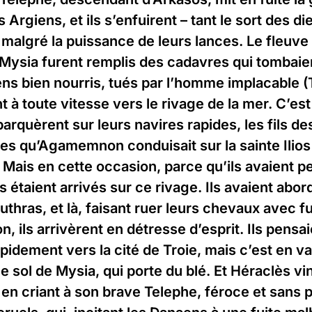
Argiens, et ils s’enfuirent – tant le sort des di
 malgré la puissance de leurs lances. Le fleuve 
 Mysia furent remplis des cadavres qui tombaie
ns bien nourris, tués par l’homme implacable (
t à toute vitesse vers le rivage de la mer. C’est
barquèrent sur leurs navires rapides, les fils d
ères qu’Agamemnon conduisait sur la sainte Ilios
. Mais en cette occasion, parce qu’ils avaient p
s étaient arrivés sur ce rivage. Ils avaient abord
uthras, et là, faisant ruer leurs chevaux avec f
ion, ils arrivèrent en détresse d’esprit. Ils pensa
pidement vers la cité de Troie, mais c’est en vai
le sol de Mysia, qui porte du blé. Et Héraclès vin
 en criant à son brave Telephe, féroce et sans p