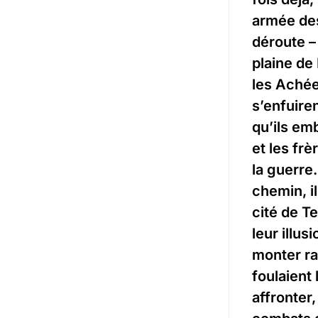
armée des 
déroute –
plaine de
les Achée
s’enfuiren
qu’ils em
et les fr
la guerre
chemin, il
cité de Te
leur illus
monter ra
foulaient 
affronter,