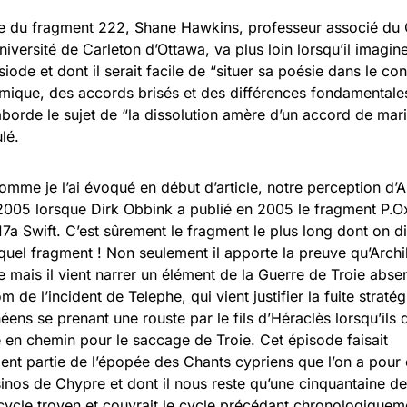
e du fragment 222, Shane Hawkins, professeur associé du 
niversité de Carleton d’Ottawa, va plus loin lorsqu’il imagi
iode et dont il serait facile de “situer sa poésie dans le co
mique, des accords brisés et des différences fondamentales
 aborde le sujet de “la dissolution amère d’un accord de mar
lé.
mme je l’ai évoqué en début d’article, notre perception d’A
005 lorsque Dirk Obbink a publié en 2005 le fragment P.O
a Swift. C’est sûrement le fragment le plus long dont on d
 quel fragment ! Non seulement il apporte la preuve qu’Archil
mais il vient narrer un élément de la Guerre de Troie absent 
 de l’incident de Telephe, qui vient justifier la fuite straté
éens se prenant une rouste par le fils d’Héraclès lorsqu’ils
le en chemin pour le saccage de Troie. Cet épisode faisait
nt partie de l’épopée des Chants cypriens que l’on a pou
sinos de Chypre et dont il nous reste qu’une cinquantaine de 
 cycle troyen et couvrait le cycle précédant chronologiquemen