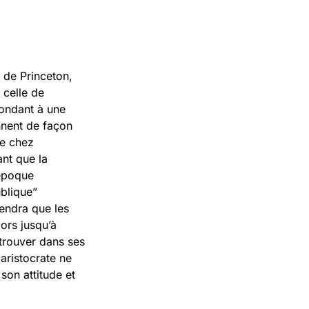
é de Princeton,
 celle de
pondant à une
ennent de façon
ve chez
ant que la
’époque
blique”
endra que les
ors jusqu’à
 trouver dans ses
 aristocrate ne
son attitude et