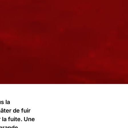
s la
âter de fuir
 la fuite. Une
 grande