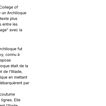
College of
ne un Archiloque
ntexte plus
 entre les
iage” avec la
rchiloque fut
xy, connu à
ispose
oque était de la
de l’Illiade,
gique en mettant
 débarquèrent par
r coutume
lignes. Elle
t l’Iliade.