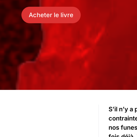
Acheter le livre
S’il n’y a
contrainte
nos funes
fois déjà