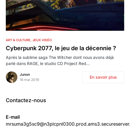
0
ART & CULTURE
JEUX VIDÉO
Cyberpunk 2077, le jeu de la décennie ?
Après la sublime saga The Witcher dont nous avons déjà
parlé dans RAGE, le studio CD Project Red…
Junon
En savoir plus
16 mai 2019
Contactez-nous
E-mail
mrsuma3g5sc9@n3plcpnl0300.prod.ams3.secureserver.