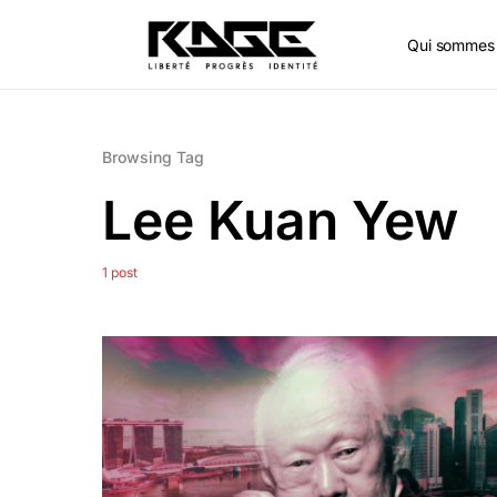
Qui sommes 
Browsing Tag
Lee Kuan Yew
1 post