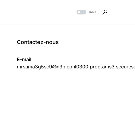
DARK
Contactez-nous
E-mail
mrsuma3g5sc9@n3plcpnl0300.prod.ams3.securese