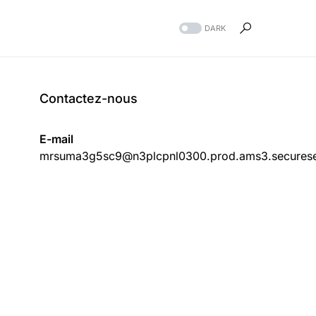
DARK
Contactez-nous
E-mail
mrsuma3g5sc9@n3plcpnl0300.prod.ams3.securese