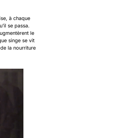
ise, à chaque
u’il se passa.
augmentèrent le
ue singe se vit
de la nourriture