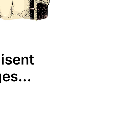
uisent
nges…