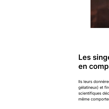
Les singe
en compr
Ils leurs donnère
gélatineux) et fi
scientifiques dé
même comporteme