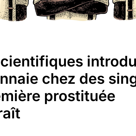
cientifiques introd
nnaie chez des si
emière prostituée
aît