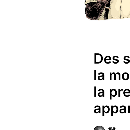
Des s
la mo
la pr
appar
NIMH