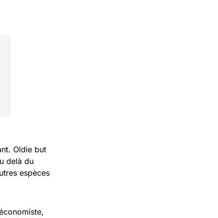
ant. Oldie but
au delà du
autres espèces
 économiste,