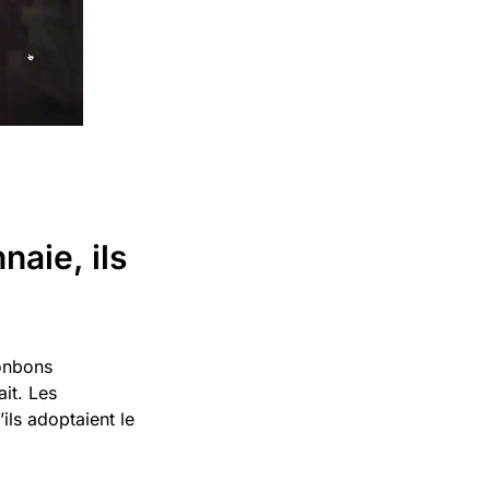
naie, ils
bonbons
ait. Les
ils adoptaient le