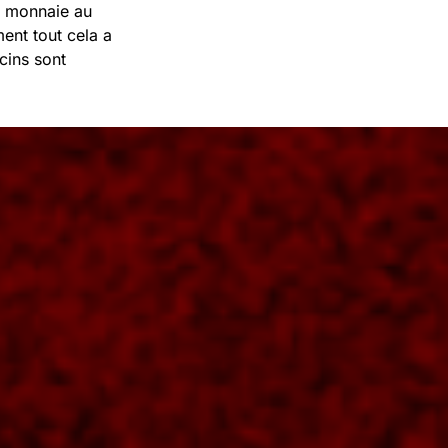
e monnaie au
ent tout cela a
cins sont