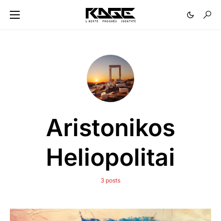
Aristonikos
Heliopolitai
3 posts