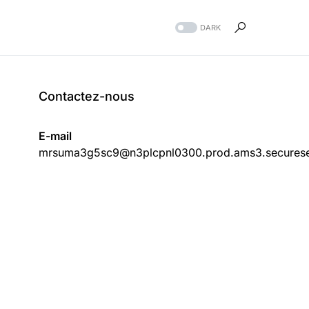
DARK
Contactez-nous
E-mail
mrsuma3g5sc9@n3plcpnl0300.prod.ams3.securese