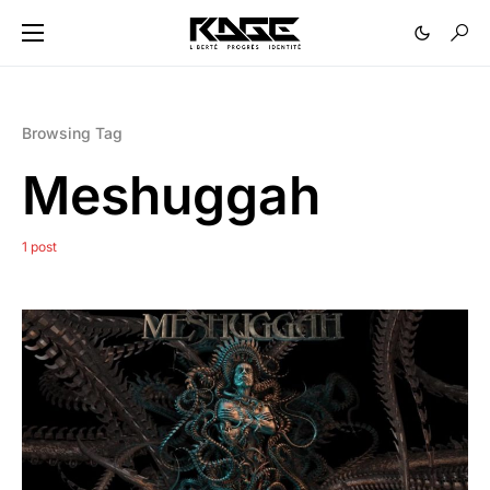
Browsing Tag
Meshuggah
1 post