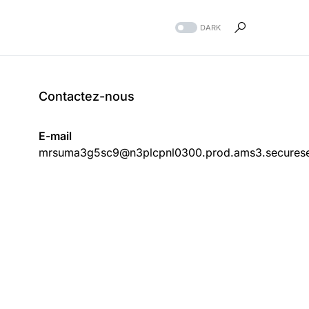
DARK
Contactez-nous
E-mail
mrsuma3g5sc9@n3plcpnl0300.prod.ams3.securese