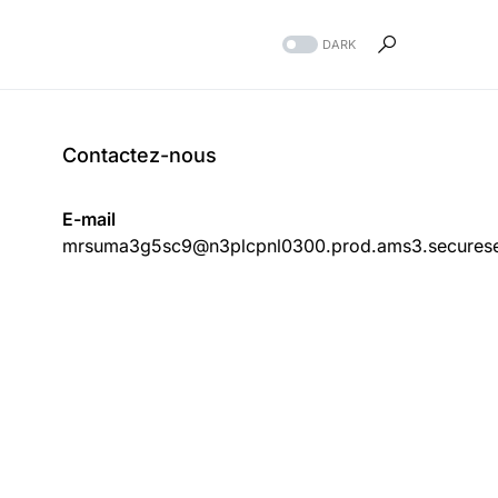
DARK
Contactez-nous
E-mail
mrsuma3g5sc9@n3plcpnl0300.prod.ams3.securese