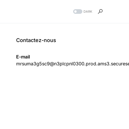
DARK
Contactez-nous
E-mail
mrsuma3g5sc9@n3plcpnl0300.prod.ams3.securese