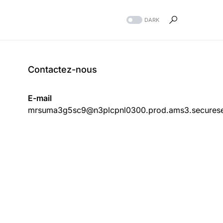
DARK
Contactez-nous
E-mail
mrsuma3g5sc9@n3plcpnl0300.prod.ams3.securese