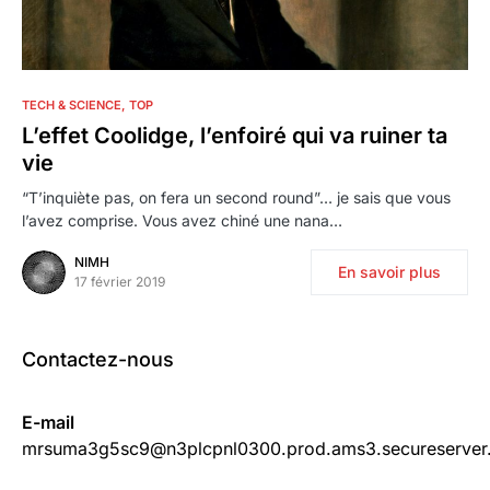
6
TECH & SCIENCE
TOP
L’effet Coolidge, l’enfoiré qui va ruiner ta
vie
“T’inquiète pas, on fera un second round”… je sais que vous
l’avez comprise. Vous avez chiné une nana…
NIMH
En savoir plus
17 février 2019
Contactez-nous
E-mail
mrsuma3g5sc9@n3plcpnl0300.prod.ams3.secureserver.