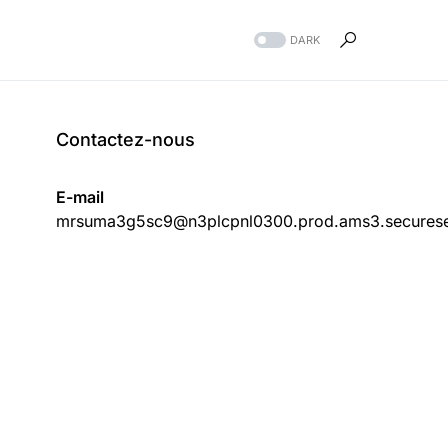
DARK
Contactez-nous
E-mail
mrsuma3g5sc9@n3plcpnl0300.prod.ams3.securese