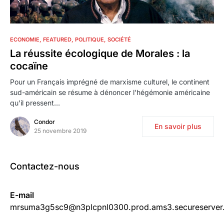
2
ECONOMIE
FEATURED
POLITIQUE
SOCIÉTÉ
La réussite écologique de Morales : la
cocaïne
Pour un Français imprégné de marxisme culturel, le continent
sud-américain se résume à dénoncer l’hégémonie américaine
qu’il pressent…
Condor
En savoir plus
25 novembre 2019
Contactez-nous
E-mail
mrsuma3g5sc9@n3plcpnl0300.prod.ams3.secureserver.