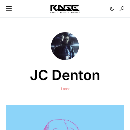
JC Denton
1 post